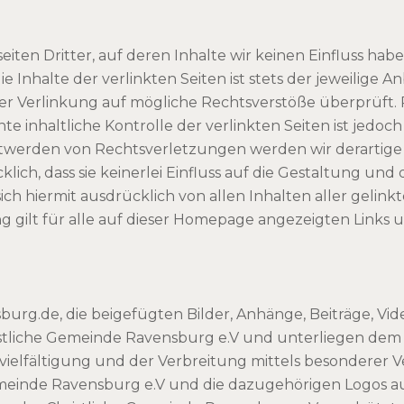
ten Dritter, auf deren Inhalte wir keinen Einfluss hab
nhalte der verlinkten Seiten ist stets der jeweilige An
er Verlinkung auf mögliche Rechtsverstöße überprüft.
e inhaltliche Kontrolle der verlinkten Seiten ist jedo
twerden von Rechtsverletzungen werden wir derartige
ich, dass sie keinerlei Einfluss auf die Gestaltung und 
 sich hiermit ausdrücklich von allen Inhalten aller gel
ng gilt für alle auf dieser Homepage angezeigten Links u
burg.de, die beigefügten Bilder, Anhänge, Beiträge, 
istliche Gemeinde Ravensburg e.V und unterliegen dem
elfältigung und der Verbreitung mittels besonderer Ver
emeinde Ravensburg e.V und die dazugehörigen Logos au